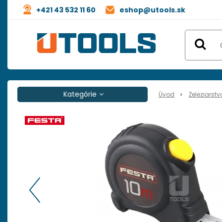
+421 43 532 11 60
eshop@utools.sk
Kategórie
Úvod
Železiarstv