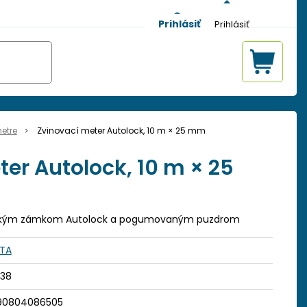
Prihlásiť
etre
Zvinovací meter Autolock, 10 m × 25 mm
er Autolock, 10 m × 25
ickým zámkom Autolock a pogumovaným puzdrom
STA
338
90804086505