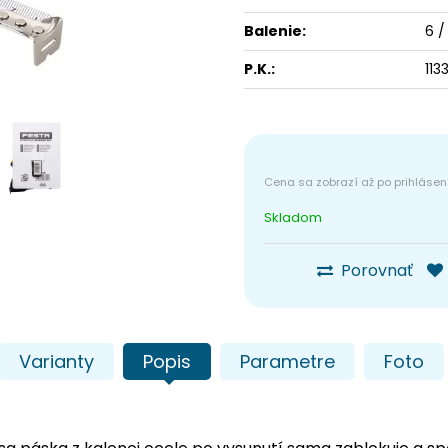
Balenie:
6 /
P.K.:
113
Skladom
Porovnať
Varianty
Popis
Parametre
Foto