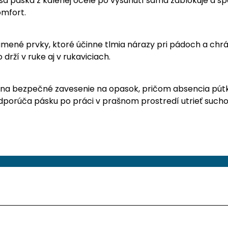
 páska z kalenej ocele po vysunutí sama zablokuje a spä
omfort.
gumené prvky, ktoré účinne tlmia nárazy pri pádoch a c
rží v ruke aj v rukaviciach.
na bezpečné zavesenie na opasok, pričom absencia pútka 
dporúča pásku po práci v prašnom prostredí utrieť sucho