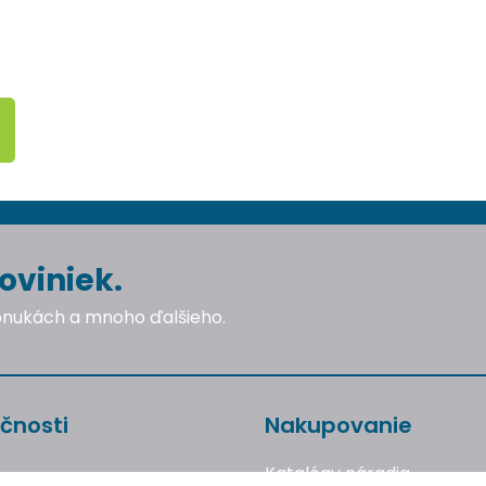
oviniek.
ponukách a mnoho ďalšieho.
čnosti
Nakupovanie
Katalógy náradia