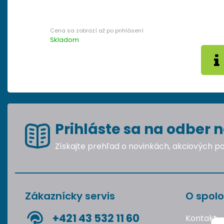
Skladom
Prihláste sa na odber n
Získajte prehľad o novinkách, akciových 
Zákaznícky servis
O spolo
+421 43 532 11 60
Kontakt