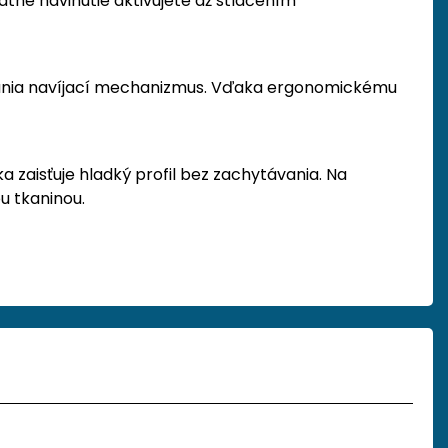
tné navinutie aktivujete až stlačením
hránia navíjací mechanizmus. Vďaka ergonomickému
zaisťuje hladký profil bez zachytávania. Na
u tkaninou.