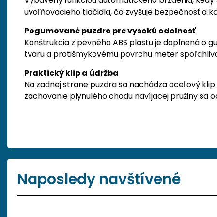
Vybavený funkciou automatického brzdenia, kedy sa
uvoľňovacieho tlačidla, čo zvyšuje bezpečnosť a k
Pogumované puzdro pre vysokú odolnosť
Konštrukcia z pevného ABS plastu je doplnená o 
tvaru a protišmykovému povrchu meter spoľahlivo d
Praktický klip a údržba
Na zadnej strane puzdra sa nachádza oceľový klip 
zachovanie plynulého chodu navíjacej pružiny sa o
Naposledy navštívené