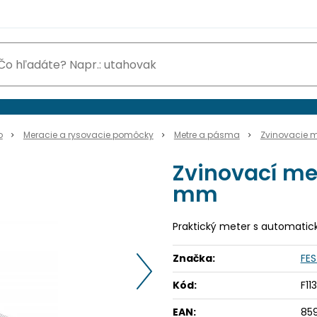
o
Meracie a rysovacie pomôcky
Metre a pásma
Zvinovacie m
Zvinovací met
mm
Praktický meter s automat
Značka:
FE
Kód:
F11
EAN:
85