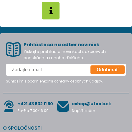
Prihláste sa na odber noviniek.
Získajte prehľad o novinkách, akciových
ponukách a mnoho ďalšieho.
Odoberať
Súhlasím s podmienkami
ochrany osobných údajov
.
+421 43 532 11 60
eshop@utools.sk
Po-Pia 7:30-16:00
Napíšte nám
O SPOLOČNOSTI