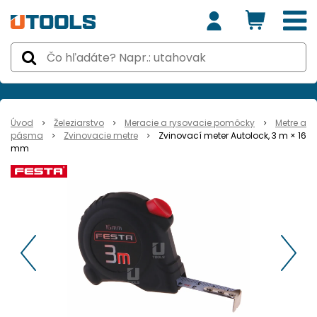
Úvod
Železiarstvo
Meracie a rysovacie pomôcky
Metre a
pásma
Zvinovacie metre
Zvinovací meter Autolock, 3 m × 16
mm