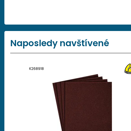
Naposledy navštívené
K268918