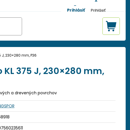
Prihlásiť
5 J, 230×280 mm, P36
o KL 375 J, 230×280 mm,
vých a drevených povrchov
INGSPOR
68918
07560235611