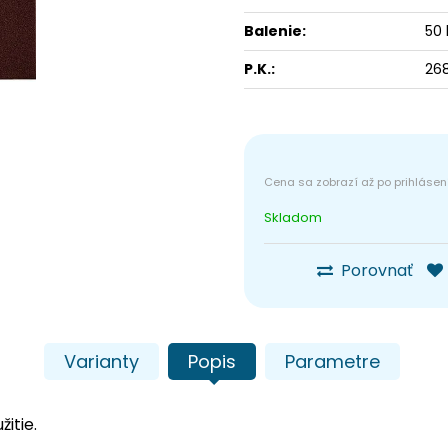
Balenie:
50 
P.K.:
26
Skladom
Porovnať
Varianty
Popis
Parametre
itie.