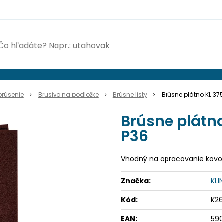
brúsenie
Brusivo na podložke
Brúsne listy
Brúsne plátno KL 37
Brúsne plátn
P36
Vhodný na opracovanie kovo
Značka:
KL
Kód:
K2
EAN:
59