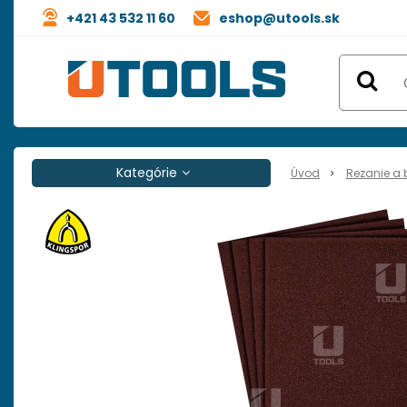
+421 43 532 11 60
eshop@utools.sk
Kategórie
Úvod
Rezanie a 