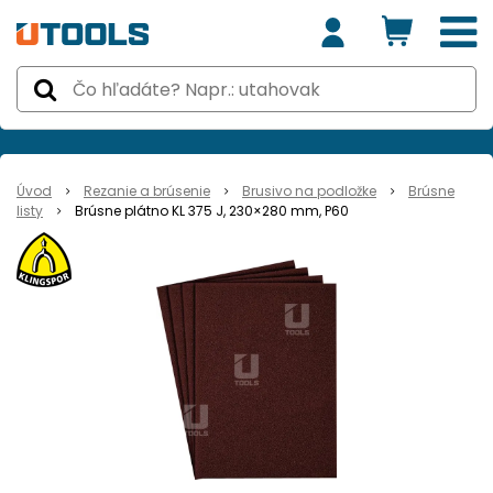
Úvod
Rezanie a brúsenie
Brusivo na podložke
Brúsne
listy
Brúsne plátno KL 375 J, 230×280 mm, P60