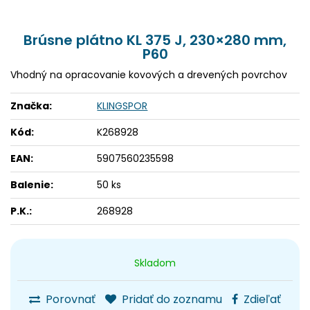
Brúsne plátno KL 375 J, 230×280 mm,
P60
Vhodný na opracovanie kovových a drevených povrchov
Značka:
KLINGSPOR
Kód:
K268928
EAN:
5907560235598
Balenie:
50 ks
P.K.:
268928
Skladom
Porovnať
Pridať do zoznamu
Zdieľať