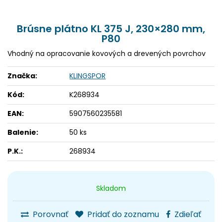
Brúsne plátno KL 375 J, 230×280 mm,
P80
Vhodný na opracovanie kovových a drevených povrchov
Značka:
KLINGSPOR
Kód:
K268934
EAN:
5907560235581
Balenie:
50 ks
P.K.:
268934
Skladom
Porovnať
Pridať do zoznamu
Zdieľať