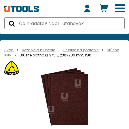
Úvod
Rezanie a brúsenie
Brusivo na podložke
Brúsne
listy
Brúsne plátno KL 375 J, 230×280 mm, P80