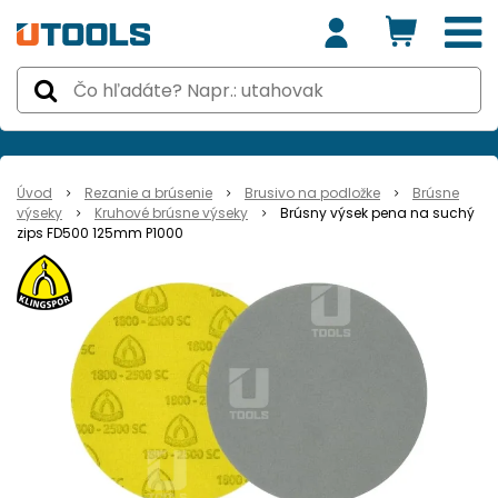
Úvod
Rezanie a brúsenie
Brusivo na podložke
Brúsne
výseky
Kruhové brúsne výseky
Brúsny výsek pena na suchý
zips FD500 125mm P1000