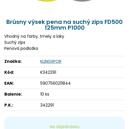
Brúsny výsek pena na suchý zips FD500
125mm P1000
Vhodný na farby, tmely a laky
Suchý zips
Penová podložka
Značka:
KLINGSPOR
Kód:
K342291
EAN:
5907560211844
Balenie:
10 ks
P.K.:
342291
Na objednávku