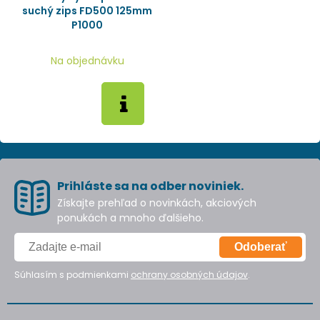
suchý zips FD500 125mm
P1000
Na objednávku
Prihláste sa na odber noviniek.
Získajte prehľad o novinkách, akciových
ponukách a mnoho ďalšieho.
Odoberať
Súhlasím s podmienkami
ochrany osobných údajov
.