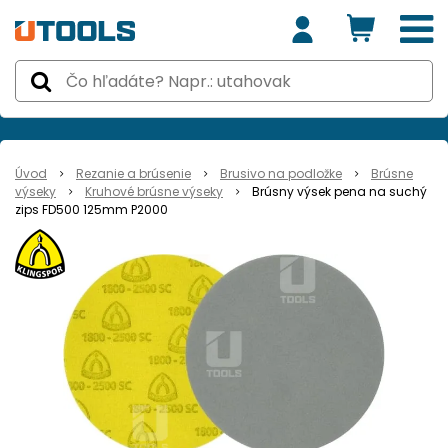
Úvod
Rezanie a brúsenie
Brusivo na podložke
Brúsne
výseky
Kruhové brúsne výseky
Brúsny výsek pena na suchý
zips FD500 125mm P2000