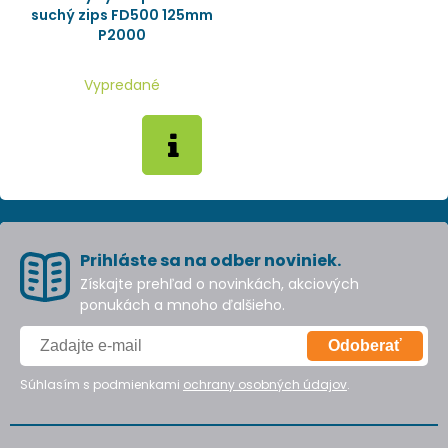
suchý zips FD500 125mm
P2000
Vypredané
Prihláste sa na odber noviniek.
Získajte prehľad o novinkách, akciových
ponukách a mnoho ďalšieho.
Odoberať
Súhlasím s podmienkami
ochrany osobných údajov
.