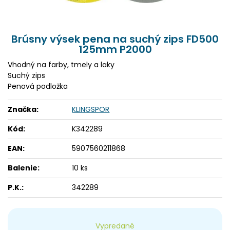
Brúsny výsek pena na suchý zips FD500
125mm P2000
Vhodný na farby, tmely a laky
Suchý zips
Penová podložka
Značka:
KLINGSPOR
Kód:
K342289
EAN:
5907560211868
Balenie:
10 ks
P.K.:
342289
Vypredané