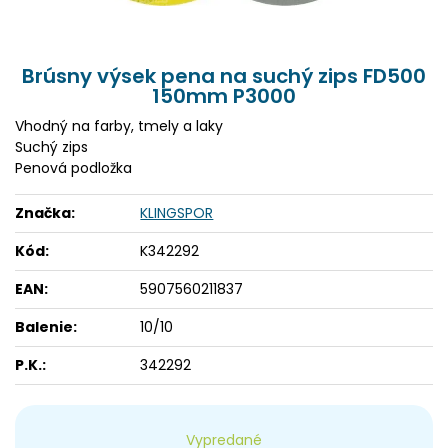
Brúsny výsek pena na suchý zips FD500
150mm P3000
Vhodný na farby, tmely a laky
Suchý zips
Penová podložka
Značka:
KLINGSPOR
Kód:
K342292
EAN:
5907560211837
Balenie:
10/10
P.K.:
342292
Vypredané