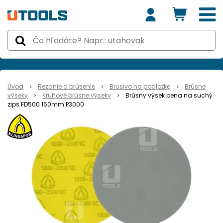
Úvod
Rezanie a brúsenie
Brusivo na podložke
Brúsne
výseky
Kruhové brúsne výseky
Brúsny výsek pena na suchý
zips FD500 150mm P3000