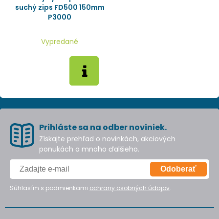
suchý zips FD500 150mm
P3000
Vypredané
Prihláste sa na odber noviniek.
Získajte prehľad o novinkách, akciových
ponukách a mnoho ďalšieho.
Odoberať
Súhlasím s podmienkami
ochrany osobných údajov
.