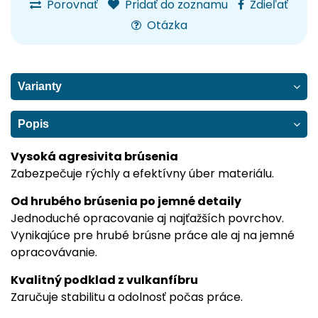
Porovnať
Pridať do zoznamu
Zdieľať
Otázka
Varianty
Popis
Vysoká agresivita brúsenia
Zabezpečuje rýchly a efektívny úber materiálu.
Od hrubého brúsenia po jemné detaily
Jednoduché opracovanie aj najťažších povrchov.
Vynikajúce pre hrubé brúsne práce ale aj na jemné
opracovávanie.
Kvalitný podklad z vulkanfíbru
Zaručuje stabilitu a odolnosť počas práce.