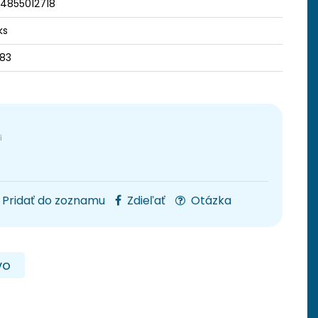
4855012718
ks
83
Pridať do zoznamu
Zdieľať
Otázka
vo