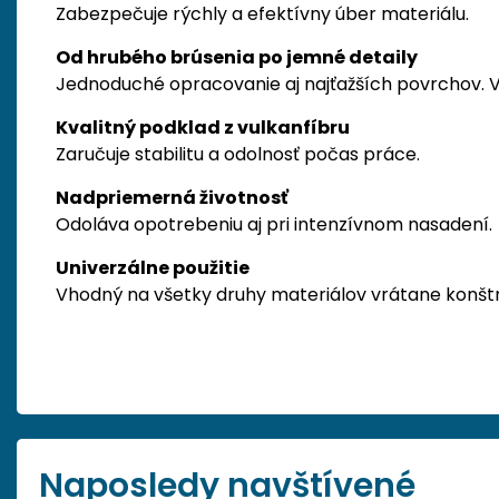
Zabezpečuje rýchly a efektívny úber materiálu.
Od hrubého brúsenia po jemné detaily
Jednoduché opracovanie aj najťažších povrchov. V
Kvalitný podklad z vulkanfíbru
Zaručuje stabilitu a odolnosť počas práce.
Nadpriemerná životnosť
Odoláva opotrebeniu aj pri intenzívnom nasadení.
Univerzálne použitie
Vhodný na všetky druhy materiálov vrátane konštru
Naposledy navštívené