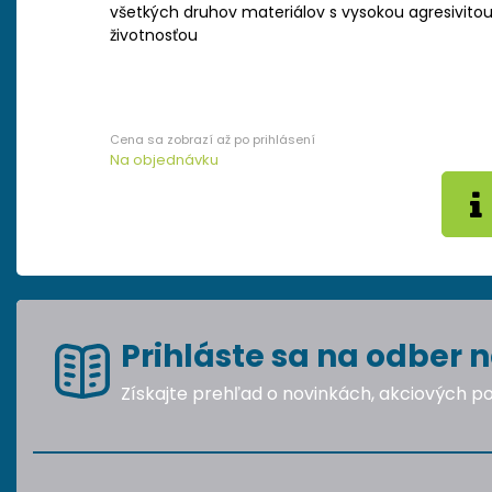
všetkých druhov materiálov s vysokou agresivitou
životnosťou
Na objednávku
Prihláste sa na odber n
Získajte prehľad o novinkách, akciových 