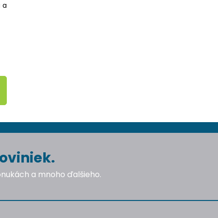
 a
oviniek.
ponukách a mnoho ďalšieho.