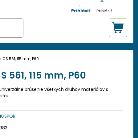
Prihlásiť
r CS 561, 115 mm, P60
S 561, 115 mm, P60
univerzálne brúsenie všetkých druhov materiálov s
osťou
INGSPOR
0983