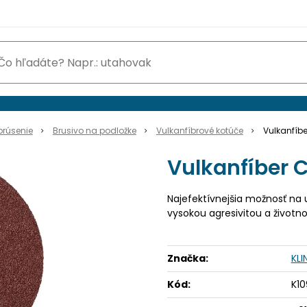
brúsenie
Brusivo na podložke
Vulkanfíbrové kotúče
Vulkanfíbe
Vulkanfíber C
Najefektívnejšia možnosť na 
vysokou agresivitou a životn
Značka:
KL
Kód:
K1