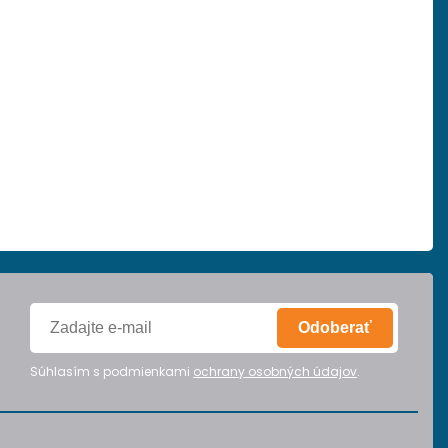
Odoberať
Súhlasím s podmienkami
ochrany osobných údajov
.