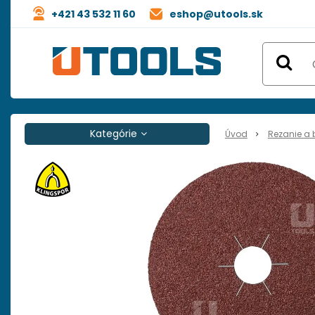
+421 43 532 11 60
eshop@utools.sk
Kategórie
Úvod
Rezanie a 