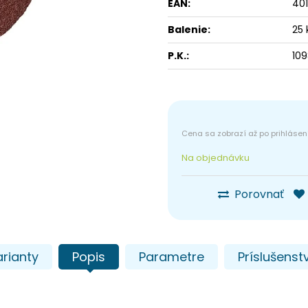
EAN:
401
Balenie:
25 
P.K.:
109
Na objednávku
Porovnať
rianty
Popis
Parametre
Príslušenst