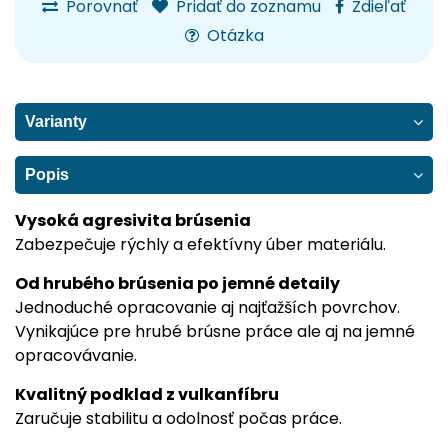
Porovnať
Pridať do zoznamu
Zdieľať
Otázka
Varianty
Popis
Vysoká agresivita brúsenia
Zabezpečuje rýchly a efektívny úber materiálu.
Od hrubého brúsenia po jemné detaily
Jednoduché opracovanie aj najťažších povrchov.
Vynikajúce pre hrubé brúsne práce ale aj na jemné
opracovávanie.
Kvalitný podklad z vulkanfíbru
Zaručuje stabilitu a odolnosť počas práce.